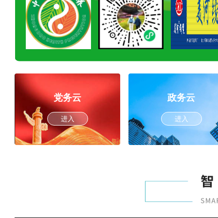
党务云
政务云
进入
进入
当乌沙杀猪饭遇到柴火灶
过年大吃